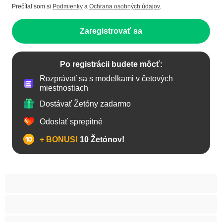
Prečítal som si
Podmienky
a
Ochrana osobných údajov
.
Zaregistrovať sa
Po registrácii budete môcť:
Rozprávať sa s modelkami v četových
miestnostiach
Dostávať Žetóny zadarmo
Odoslať sprepitné
+ BONUS!
10 Žetónov!
Anál
Arabky
Babes