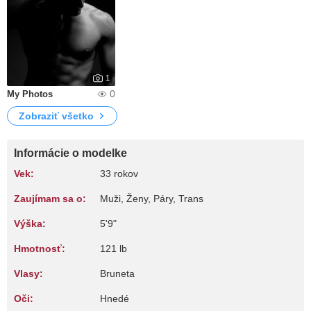
1
0
My Photos
Zobraziť všetko
Informácie o modelke
Vek:
33 rokov
Zaujímam sa o:
Muži, Ženy, Páry, Trans
Výška:
5'9"
Hmotnosť:
121 lb
Vlasy:
Bruneta
Oči:
Hnedé