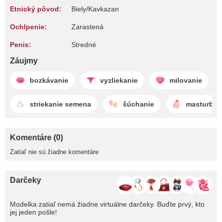
Etnický pôvod:
Biely/Kavkazan
Ochlpenie:
Zarastená
Penis:
Stredné
Záujmy
bozkávanie
vyzliekanie
milovanie
striekanie semena
šúchanie
masturbác
Komentáre (0)
Zatiaľ nie sú žiadne komentáre
Darčeky
Modelka zatiaľ nemá žiadne virtuálne darčeky. Buďte prvý, kto
jej jeden pošle!