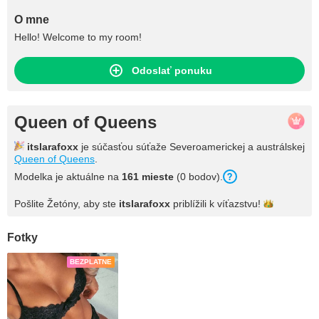
O mne
Hello! Welcome to my room!
Odoslať ponuku
Queen of Queens
itslarafoxx
je súčasťou súťaže Severoamerickej a austrálskej
Queen of Queens
.
Modelka je aktuálne na
161 mieste
(0 bodov).
Pošlite Žetóny, aby ste
itslarafoxx
priblížili k
víťazstvu!
Fotky
BEZPLATNE