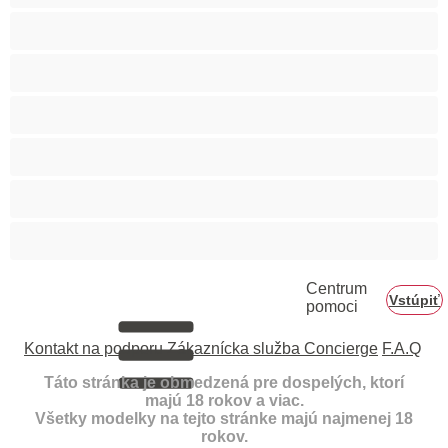
Veľký zadok
Vyspelá
Ázijec
Černošky
Červenovláska
Ženy v domácnosti
Centrum
Vstúpiť
pomoci
Kontakt na podporu
Zákaznícka služba Concierge
F.A.Q
Táto stránka je obmedzená pre dospelých, ktorí
majú 18 rokov a viac.
Všetky modelky na tejto stránke majú najmenej 18
rokov.