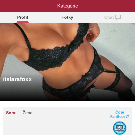
itslarafoxx
Kategórie
Profil
Fotky
Chat
itslarafoxx
Som:
Žena
Čo je
FanBoost?